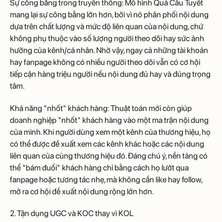
Sự công bằng trong truyền thông: Mô hình Quả Cầu Tuyết
mang lại sự công bằng lớn hơn, bởi vì nó phân phối nội dung
dựa trên chất lượng và mức độ liên quan của nội dung, chứ
không phụ thuộc vào số lượng người theo dõi hay sức ảnh
hưởng của kênh/cá nhân. Nhờ vậy, ngay cả những tài khoản
hay fanpage không có nhiều người theo dõi vẫn có cơ hội
tiếp cận hàng triệu người nếu nội dung đủ hay và đúng trọng
tâm.
Khả năng "nhốt" khách hàng: Thuật toán mới còn giúp
doanh nghiệp "nhốt" khách hàng vào một ma trận nội dung
của mình. Khi người dùng xem một kênh của thương hiệu, họ
có thể được đề xuất xem các kênh khác hoặc các nội dung
liên quan của cùng thương hiệu đó. Đáng chú ý, nền tảng có
thể "bám đuổi" khách hàng chỉ bằng cách họ lướt qua
fanpage hoặc tương tác nhẹ, mà không cần like hay follow,
mở ra cơ hội đề xuất nội dung rộng lớn hơn.
2. Tận dụng UGC và KOC thay vì KOL