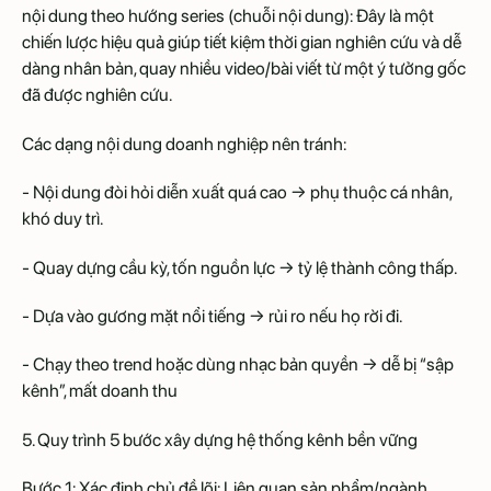
nội dung theo hướng series (chuỗi nội dung): Đây là một
chiến lược hiệu quả giúp tiết kiệm thời gian nghiên cứu và dễ
dàng nhân bản, quay nhiều video/bài viết từ một ý tưởng gốc
đã được nghiên cứu.
Các dạng nội dung doanh nghiệp nên tránh:
- Nội dung đòi hỏi diễn xuất quá cao → phụ thuộc cá nhân,
khó duy trì.
- Quay dựng cầu kỳ, tốn nguồn lực → tỷ lệ thành công thấp.
- Dựa vào gương mặt nổi tiếng → rủi ro nếu họ rời đi.
- Chạy theo trend hoặc dùng nhạc bản quyền → dễ bị “sập
kênh”, mất doanh thu
5. Quy trình 5 bước xây dựng hệ thống kênh bền vững
Bước 1: Xác định chủ đề lõi: Liên quan sản phẩm/ngành